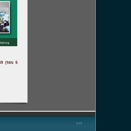
69 (รอบ 6
↑↑↑