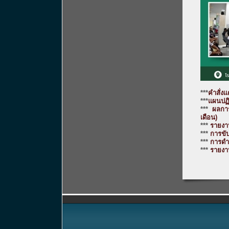
***
คำสั่ง
***
แผนปฏิ
***
ผลกา
เดือน)
***
รายงา
***
การขับ
***
การดำ
***
รายงา