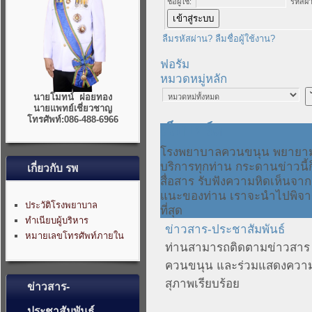
ชื่อผู้ใช้:
รหัสผ่
ลืมรหัสผ่าน?
ลืมชื่อผู้ใช้งาน?
ฟอรัม
หมวดหมู่หลัก
นายโมทน์ ฝอยทอง
นายแพทย์เชี่ยวชาญ
โทรศัพท์:086-488-6966
เว็บบอร์ด
โรงพยาบาลควนขนุน พยายามเพิ
บริการทุกท่าน กระดานข่าวนี้
เกี่ยวกับ รพ
สื่อสาร รับฟังความหิดเห็นจา
แนะของท่าน เราจะนำไปพิจารณ
ประวัติโรงพยาบาล
ที่สุด
ทำเนียบผู้บริหาร
ข่าวสาร-ประชาสัมพันธ์
หมายเลขโทรศัพท์ภายใน
ท่านสามารถติดตามข่าวสาร
ควนขนุน และร่วมแสดงความคิ
สุภาพเรียบร้อย
ข่าวสาร-
ประชาสัมพันธ์